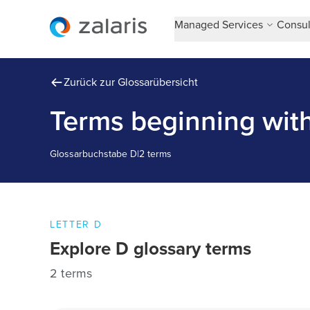
Managed Services
Consul
Zurück zur Glossarübersicht
Terms beginning wit
Glossarbuchstabe
D
|
2 terms
LETTER
D
Explore
D
glossary terms
2 terms