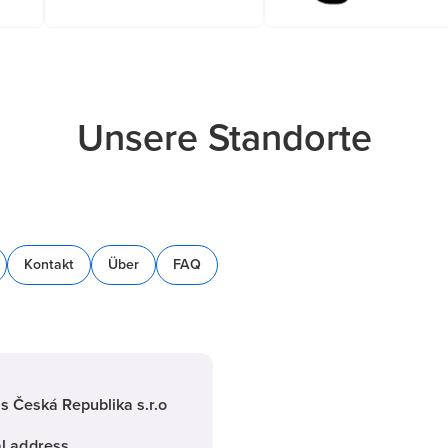
Unsere Standorte
Kontakt
Über
FAQ
is Česká Republika s.r.o
l address