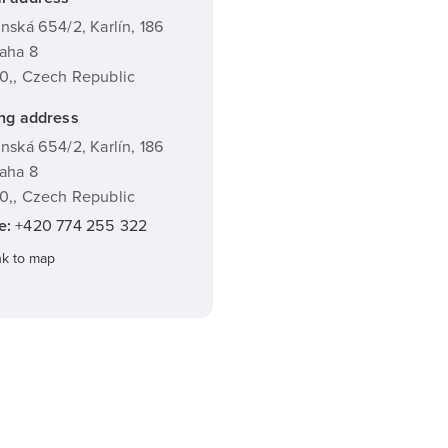
inská 654/2, Karlín, 186
aha 8
0,,
Czech Republic
ing address
inská 654/2, Karlín, 186
aha 8
0,,
Czech Republic
e:
+420 774 255 322
nk to map