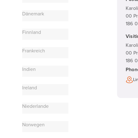
Karol
Dänemark
00 Pr
186 0
Finnland
Visit
Karol
Frankreich
00 Pr
186 0
Indien
Phon
Li
Ireland
Niederlande
Norwegen