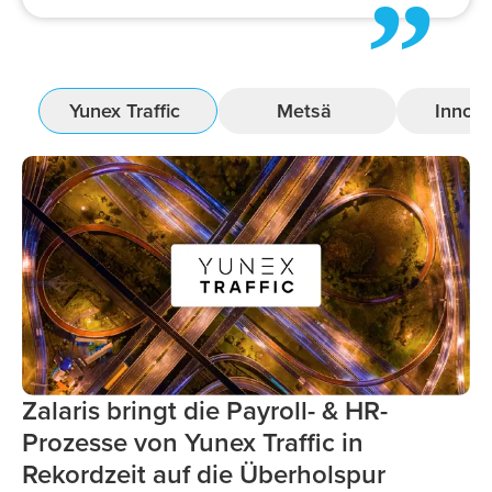
”
Yunex Traffic
Metsä
Innom
Zalaris bringt die Payroll- & HR-
Prozesse von Yunex Traffic in
Rekordzeit auf die Überholspur