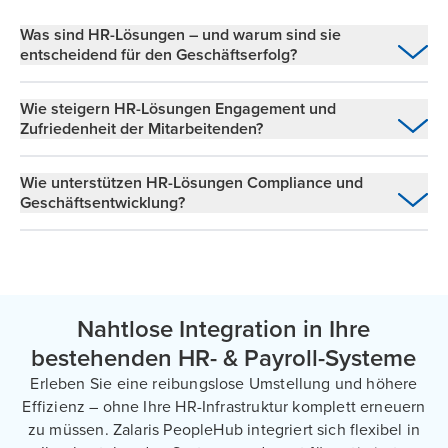
Was sind HR-Lösungen – und warum sind sie
entscheidend für den Geschäftserfolg?
HR-Lösungen sind integrierte Plattformen, die
Wie steigern HR-Lösungen Engagement und
zentrale Personalprozesse vereinfachen und
Zufriedenheit der Mitarbeitenden?
automatisieren – darunter:
Moderne HR-Plattformen bieten intuitive Self-
Payroll-Lösungen
Wie unterstützen HR-Lösungen Compliance und
Service-Funktionen, die es Mitarbeitenden
Geschäftsentwicklung?
ermöglichen,
Zeiterfassung
Durch automatisierte Compliance-Prozesse
Gehaltsabrechnungen einzusehen,
und zentrale Dokumentation helfen HR-
Benefits Administration
Lösungen, Unternehmen in Einklang mit
persönliche Daten zu verwalten und
lokalen und internationalen Vorschriften zu
Mitarbeitendendaten-Management
Nahtlose Integration in Ihre
halten – und so rechtliche Risiken und Fehler
Urlaubsanträge zu stellen – jederzeit
zu minimieren. In Kombination mit Payroll-
bestehenden HR- & Payroll-Systeme
und überall.
Lösungen entsteht ein nahtloser Workflow
Durch die Reduzierung des administrativen
Erleben Sie eine reibungslose Umstellung und höhere
zwischen allen HR-Systemen. Diese
Aufwands und die Steigerung der Effizienz
Effizienz – ohne Ihre HR-Infrastruktur komplett erneuern
Zuverlässigkeit schafft Zeit und Freiraum für
können Unternehmen ihren Fokus stärker auf
Diese Transparenz fördert das Engagement,
zu müssen. Zalaris PeopleHub integriert sich flexibel in
Führungskräfte, sich auf strategische
strategische Initiativen wie Talententwicklung