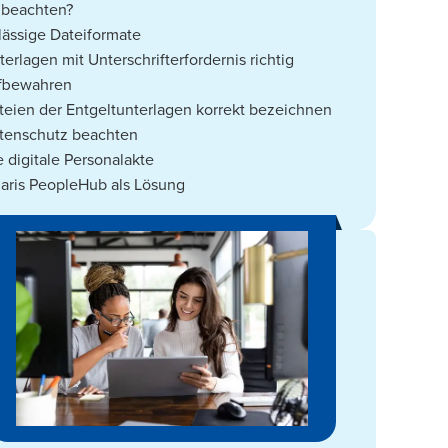
 beachten?
lässige Dateiformate
terlagen mit Unterschrifterfordernis richtig
fbewahren
teien der Entgeltunterlagen korrekt bezeichnen
tenschutz beachten
e digitale Personalakte
laris PeopleHub als Lösung