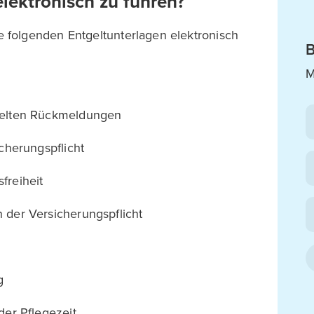
lektronisch zu führen?
folgenden Entgeltunterlagen elektronisch
B
M
telten Rückmeldungen
cherungspflicht
freiheit
 der Versicherungspflicht
g
der Pflegezeit