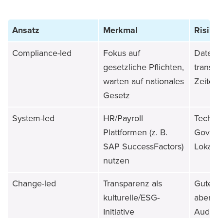
Ansatz
Merkmal
Risik
Compliance-led
Fokus auf
Daten
gesetzliche Pflichten,
transp
warten auf nationales
Zeitd
Gesetz
System-led
HR/Payroll
Techni
Plattformen (z. B.
Gover
SAP SuccessFactors)
Lokali
nutzen
Change-led
Transparenz als
Gute 
kulturelle/ESG-
aber 
Initiative
Audit