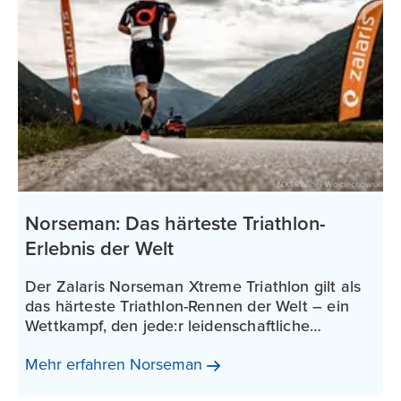
mit und nach einer Krebserkrankung – ebenso
wie Familien, Freund:innen und Mitarbeitende
im Gesundheitswesen – zu ermutigen, aktiv
zu bleiben.
Norseman: Das härteste Triathlon-
Erlebnis der Welt
Der Zalaris Norseman Xtreme Triathlon gilt als
das härteste Triathlon-Rennen der Welt – ein
Wettkampf, den jede:r leidenschaftliche
Triathlet:in mindestens einmal erlebt haben
Mehr erfahren
Norseman
sollte.