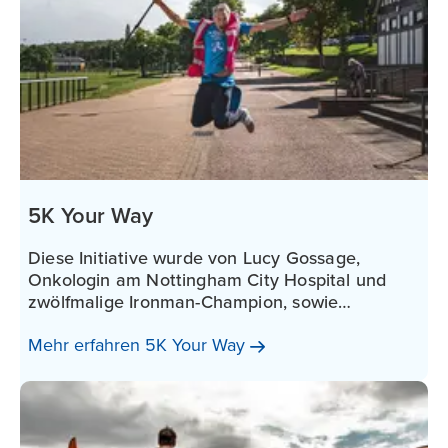
5K Your Way
Diese Initiative wurde von Lucy Gossage,
Onkologin am Nottingham City Hospital und
zwölfmalige Ironman-Champion, sowie
Gemma Hillier-Moses, internationale Läuferin
Mehr erfahren 5K Your
Way
und Gründerin der MOVE Charity, ins Leben
gerufen. Gemma erhielt 2012 im Alter von 24
Jahren selbst die Diagnose Krebs. Gemeinsam
mit ihnen möchten wir Spenden und
Aufmerksamkeit generieren, um Menschen