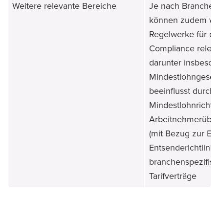
Weitere relevante Bereiche
Je nach Branche u
können zudem we
Regelwerke für di
Compliance releva
darunter insbeson
Mindestlohngesetz
beeinflusst durch 
Mindestlohnrichtli
Arbeitnehmerüber
(mit Bezug zur EU
Entsenderichtlinie
branchenspezifis
Tarifverträge