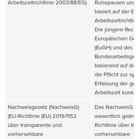
Arbeitszeitrichtlinie 2003/88/EG)
Ruhepausen und -z
basiert auf der EU
Arbeitszeitrichtli
Die jüngere Rech
Europäischen Ger
(EuGH) und des
Bundesarbeitsgeric
basierend auf diese
die Pflicht zur sy
Erfassung der ge
Arbeitszeit konkret
Nachweisgesetz (NachweisG)
Das NachweisG w
(EU-Richtlinie (EU) 2019/1152
wesentlich geände
über transparente und
Richtlinie über tr
vorhersehbare
vorhersehbare