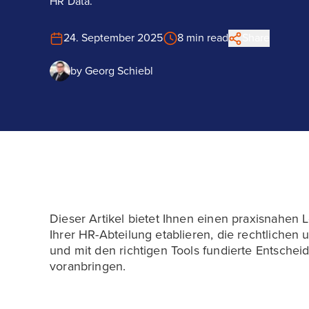
HR Data.
24. September 2025
8 min read
Share
by
Georg Schiebl
Dieser Artikel bietet Ihnen einen praxisnahen L
Ihrer HR-Abteilung etablieren, die rechtlich
und mit den richtigen Tools fundierte Entschei
voranbringen.