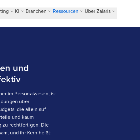
ting
KI
Branchen
Ressourcen
Über Zalaris
ren und
ektiv
ber im Personalwesen, ist
eidungen über
gets, die allein auf
urteile und kaum
 zu rechtfertigen. Die
sam, und ihr Kern heißt: