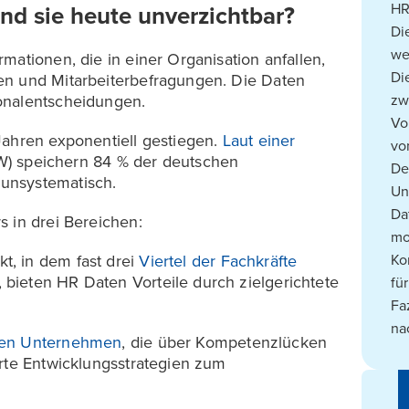
HR
d sie heute unverzichtbar?
Di
we
mationen, die in einer Organisation anfallen,
Di
en und Mitarbeiterbefragungen. Die Daten
onalentscheidungen.
zw
Vo
Jahren exponentiell gestiegen.
Laut einer
vo
(IW) speichern 84 % der deutschen
De
unsystematisch.
Un
Da
s in drei Bereichen:
mo
t, in dem fast drei
Viertel der Fachkräfte
Ko
bieten HR Daten Vorteile durch zielgerichtete
fü
Fa
na
hen Unternehmen
, die über Kompetenzlücken
erte Entwicklungsstrategien zum