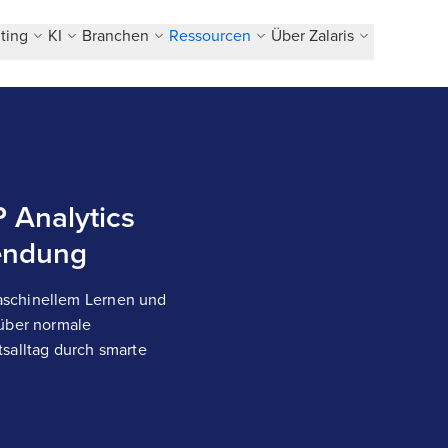
ting
KI
Branchen
Ressourcen
Über Zalaris
 Analytics
wendung
aschinellem Lernen und
 über normale
salltag durch smarte