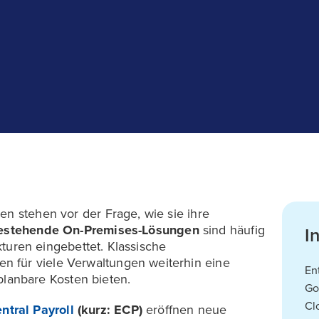
en stehen vor der Frage, wie sie ihre
estehende On-Premises-Lösungen
sind häufig
I
ukturen eingebettet. Klassische
 für viele Verwaltungen weiterhin eine
En
d planbare Kosten bieten.
Go
Cl
tral Payroll
(kurz: ECP)
eröffnen neue