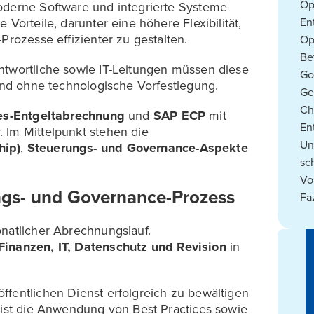
Op
oderne Software und integrierte Systeme
Vorteile, darunter eine höhere Flexibilität,
En
Prozesse effizienter zu gestalten.
Op
Be
ntwortliche sowie IT-Leitungen müssen diese
Go
 und ohne technologische Vorfestlegung.
Ge
Ch
es-Entgeltabrechnung
und
SAP ECP
mit
En
 Im Mittelpunkt stehen die
Un
hip)
,
Steuerungs- und Governance-Aspekte
sc
Vo
ngs- und Governance-Prozess
Fa
onatlicher Abrechnungslauf.
Finanzen, IT, Datenschutz und Revision
in
ffentlichen Dienst erfolgreich zu bewältigen
, ist die Anwendung von Best Practices sowie