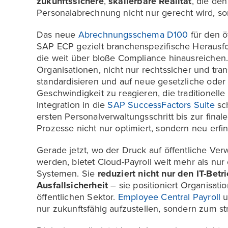
zukunftssichere
,
skalierbare Realität
, die de
Personalabrechnung nicht nur gerecht wird, son
Das neue
Abrechnungsschema D100
für den ö
SAP ECP gezielt branchenspezifische Herausfo
die weit über bloße Compliance hinausreichen
Organisationen, nicht nur rechtssicher und tra
standardisieren und auf neue gesetzliche oder 
Geschwindigkeit zu reagieren, die traditionelle
Integration in die
SAP SuccessFactors Suite
sch
ersten Personalverwaltungsschritt bis zur fina
Prozesse nicht nur optimiert, sondern neu erfin
Gerade jetzt, wo der Druck auf öffentliche Verwa
werden, bietet Cloud-Payroll weit mehr als nur
Systemen. Sie
reduziert nicht nur den IT-Be
Ausfallsicherheit
– sie positioniert Organisati
öffentlichen Sektor.
Employee Central Payroll
u
nur zukunftsfähig aufzustellen, sondern zum s