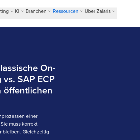
ting
KI
Branchen
Ressourcen
Über Zalaris
Klassische On-
g vs. SAP ECP
 öffentlichen
rnprozessen einer
 Sie muss korrekt
r bleiben. Gleichzeitig