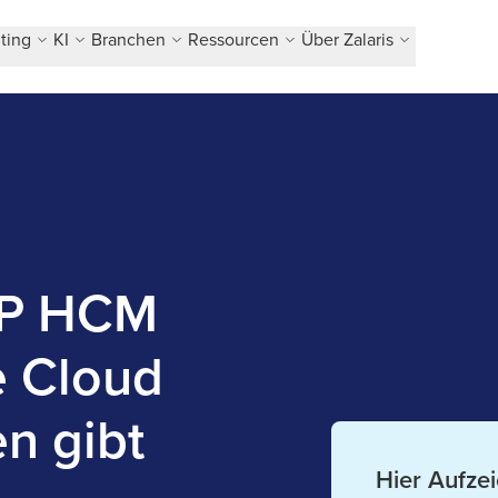
ting
KI
Branchen
Ressourcen
Über Zalaris
AP HCM
e Cloud
n gibt
Hier Aufze