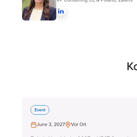
VP Consulting CE & Poland, Zalaris
K
Event
June 3, 2027
Vor Ort