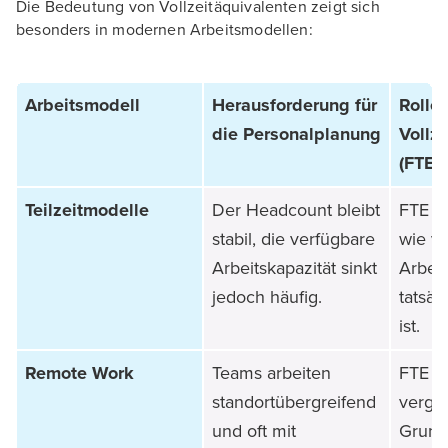
Die Bedeutung von Vollzeitäquivalenten zeigt sich
besonders in modernen Arbeitsmodellen:
Arbeitsmodell
Herausforderung für
Rolle
die Personalplanung
Vollz
(FTE)
Teilzeitmodelle
Der Headcount bleibt
FTE m
stabil, die verfügbare
wie vi
Arbeitskapazität sinkt
Arbeit
jedoch häufig.
tatsäc
ist.
Remote Work
Teams arbeiten
FTE s
standortübergreifend
vergl
und oft mit
Grund