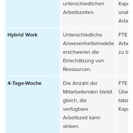
unterschiedlichen
Kapaz
Arbeitszeiten.
unabh
Arbeit
Hybrid Work
Unterschiedliche
FTE he
Anwesenheitsmodelle
Arbeit
erschweren die
zu be
Einschätzung von
Ressourcen.
4-Tage-Woche
Die Anzahl der
FTE v
Mitarbeitenden bleibt
Übers
gleich, die
tatsäc
verfügbare
Kapazi
Arbeitszeit kann
sinken.