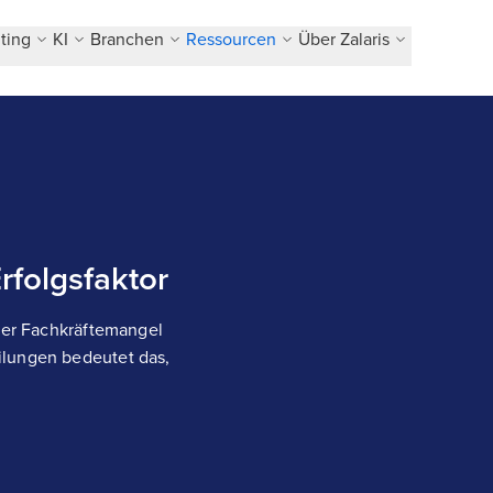
ting
KI
Branchen
Ressourcen
Über Zalaris
rfolgsfaktor
 der Fachkräftemangel
ilungen bedeutet das,