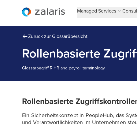
Managed Services
Consul
Zurück zur Glossarübersicht
Rollenbasierte Zugrif
Glossarbegriff
R
|
HR and payroll terminology
Rollenbasierte Zugriffskontrolle
Ein Sicherheitskonzept in PeopleHub, das Syst
und Verantwortlichkeiten im Unternehmen steu