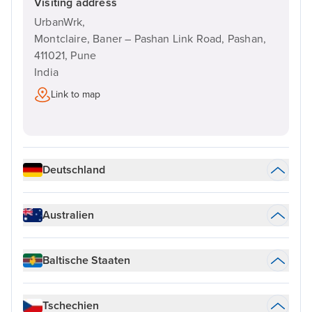
Visiting address
UrbanWrk,
Montclaire, Baner – Pashan Link Road, Pashan,
411021,
Pune
India
Link to map
Deutschland
Australien
Baltische Staaten
Tschechien