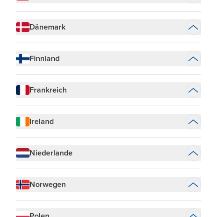
Dänemark
Finnland
Frankreich
Ireland
Niederlande
Norwegen
Polen