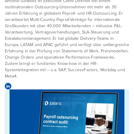
Antonio Giráldez ist Executive Client Director bei einem
multinationalen Outsourcing-Unternehmen mit mehr als 30
Jahren Erfahrung in globalem Payroll- und HR-Outsourcing. Er
verantwortet Multi-Country-Payroll-Verträge für internationale
Großkunden mit über 40.000 Mitarbeitenden – inklusive P&L-
Verantwortung, Vertragsverhandlungen, SLA-Steuerung und
Eskalationsmanagement. Er hat globale Delivery-Teams in
Europa, LATAM und APAC geführt und verfügt über umfangreiche
Erfahrung in der Prüfung von Statements of Work, Preismodellen,
Change Orders und operativen Performance-Frameworks.
Zudem bringt er fundiertes Know-how in der HR-
Systemintegration mit – u.a. SAP, SuccessFactors, Workday und
Meta4.