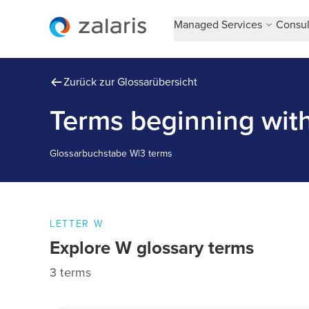
Managed Services
Consul
Zurück zur Glossarübersicht
Terms beginning wit
Glossarbuchstabe
W
|
3 terms
LETTER
W
Explore
W
glossary terms
3 terms